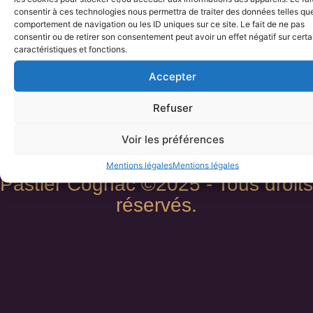
Pastier
et activer ce
consentir à ces technologies nous permettra de traiter des données telles que
contenu
comportement de navigation ou les ID uniques sur ce site. Le fait de ne pas
Politique de remboursements et de retours
Mentions légales
consentir ou de retirer son consentement peut avoir un effet négatif sur cert
Les Godinauds,
caractéristiques et fonctions.
19 Rue de la côte
Accepter
16170 Genac-
Bignac
Refuser
05 45 39 74 10
Voir les préférences
pastier.cognac@ora
Mentions légales
Mentions légales
Pastier Cognac ©2025 - Tous droits
réservés.