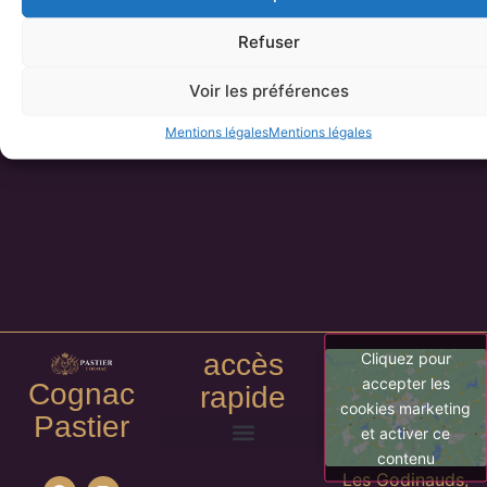
traditionnelle, pratiquée dans la région de Cognac depuis le
XVIIe siècle, transforme un simple vin blanc en un
Refuser
spiritueux
Voir les préférences
LIRE LA SUITE
Mentions légales
Mentions légales
accès
Cliquez pour
accepter les
Cognac
rapide
cookies marketing
Pastier
et activer ce
contenu
Politique de remboursements et de retours
Mentions légales
Les Godinauds,