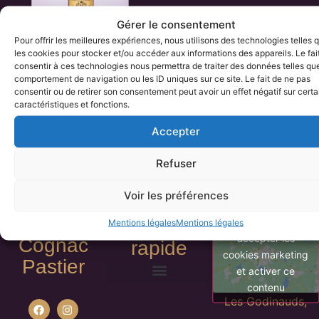
Gérer le consentement
Pour offrir les meilleures expériences, nous utilisons des technologies telles 
les cookies pour stocker et/ou accéder aux informations des appareils. Le fai
consentir à ces technologies nous permettra de traiter des données telles que
comportement de navigation ou les ID uniques sur ce site. Le fait de ne pas
Cognac XO
consentir ou de retirer son consentement peut avoir un effet négatif sur cert
caractéristiques et fonctions.
45,00
€
Accepter
Ajouter au panier
Refuser
Voir les préférences
accès
Cliquez pour
Mentions légales
Mentions légales
accepter les
Cognac
rapide
cookies marketing
Pastier
et activer ce
contenu
Politique de remboursements et de retours
Mentions légales
Les Godinauds,