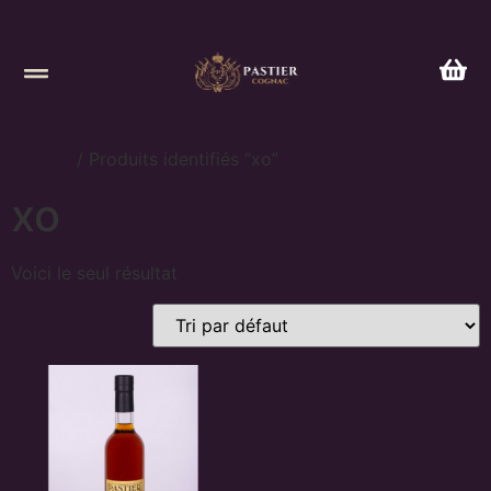
Accueil
/ Produits identifiés “xo”
xo
Voici le seul résultat